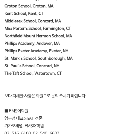
Groton School, Groton, MA
Kent School, Kent, CT
Middlesex School, Concord, MA
Miss Porter's School, Farmington, CT
Northfield Mount Hermon School, MA
Phillips Academy, Andover, MA
Phillips Exeter Academy, Exeter, NH
St. Mark's School, Southborough, MA
St. Paul's School, Concord, NH
The Taft School, Watertown, CT
-----------------------------
보다 자세한 사항은 학원으로 문의 주시기 바랍니다.
■ EMS어학원
압구정 대표 SSAT 전문
카카오채널: EMS어학원
02-516-6100, 02-540-6633